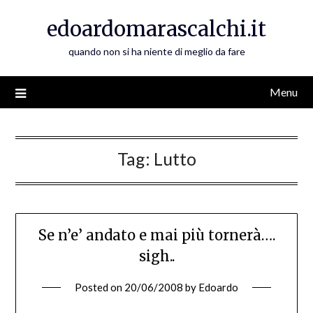
Skip
edoardomarascalchi.it
to
content
quando non si ha niente di meglio da fare
Menu
Tag:
Lutto
Se n’e’ andato e mai più tornerà….
sigh..
Posted on
20/06/2008
by
Edoardo