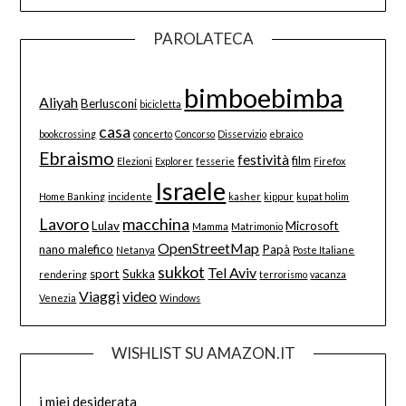
PAROLATECA
bimboebimba
Aliyah
Berlusconi
bicicletta
casa
bookcrossing
concerto
Concorso
Disservizio
ebraico
Ebraismo
festività
film
Elezioni
Explorer
fesserie
Firefox
Israele
Home Banking
incidente
kasher
kippur
kupat holim
Lavoro
macchina
Lulav
Microsoft
Mamma
Matrimonio
OpenStreetMap
nano malefico
Papà
Netanya
Poste Italiane
sukkot
Tel Aviv
sport
Sukka
rendering
terrorismo
vacanza
Viaggi
video
Venezia
Windows
WISHLIST SU AMAZON.IT
i miei desiderata