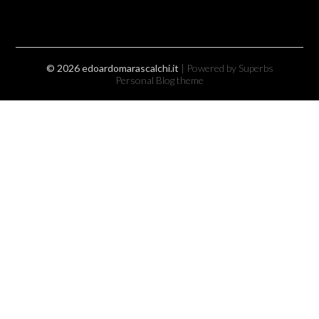
© 2026 edoardomarascalchi.it
| Powered by Superbs
Personal Blog theme