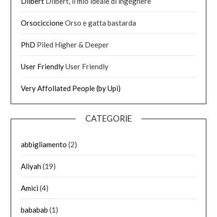
Dilbert
Dilbert, il mio ideale di ingegnere
Orsociccione
Orso e gatta bastarda
PhD
Piled Higher & Deeper
User Friendly
User Friendly
Very Affollated People (by Upi)
CATEGORIE
abbigliamento
(2)
Aliyah
(19)
Amici
(4)
bababab
(1)