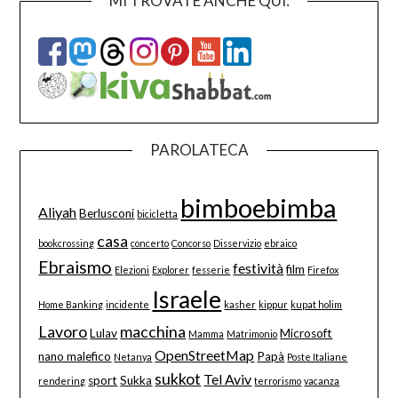
MI TROVATE ANCHE QUI:
PAROLATECA
bimboebimba
Aliyah
Berlusconi
bicicletta
casa
bookcrossing
concerto
Concorso
Disservizio
ebraico
Ebraismo
festività
film
Elezioni
Explorer
fesserie
Firefox
Israele
Home Banking
incidente
kasher
kippur
kupat holim
Lavoro
macchina
Lulav
Microsoft
Mamma
Matrimonio
OpenStreetMap
nano malefico
Papà
Netanya
Poste Italiane
sukkot
Tel Aviv
sport
Sukka
rendering
terrorismo
vacanza