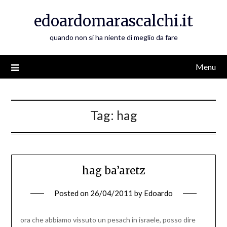
Skip
edoardomarascalchi.it
to
content
quando non si ha niente di meglio da fare
Menu
Tag:
hag
hag ba’aretz
Posted on
26/04/2011
by
Edoardo
ora che abbiamo vissuto un pesach in israele, posso dire