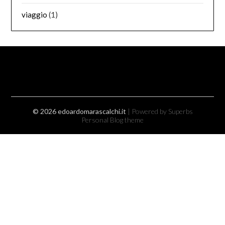
viaggio
(1)
© 2026 edoardomarascalchi.it
| Powered by Superbs
Personal Blog theme