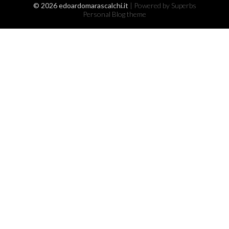
© 2026 edoardomarascalchi.it
| Powered by Superbs
Personal Blog theme