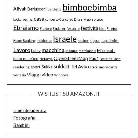
bimboebimba
Aliyah
Berlusconi
bicicletta
casa
bookcrossing
concerto
Concorso
Disservizio
ebraico
Ebraismo
festività
film
Elezioni
Explorer
fesserie
Firefox
Israele
Home Banking
incidente
kasher
kippur
kupat holim
Lavoro
macchina
Lulav
Microsoft
Mamma
Matrimonio
OpenStreetMap
nano malefico
Papà
Netanya
Poste Italiane
sukkot
Tel Aviv
sport
Sukka
rendering
terrorismo
vacanza
Viaggi
video
Venezia
Windows
WISHLIST SU AMAZON.IT
i miei desiderata
Fotografia
Bambini