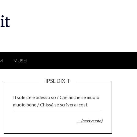
it
LM
MUSEI
IPSE DIXIT
Il sole c'è e adesso so / Che anche se muoio
muoio bene / Chissà se scriverai così.
… (next quote)