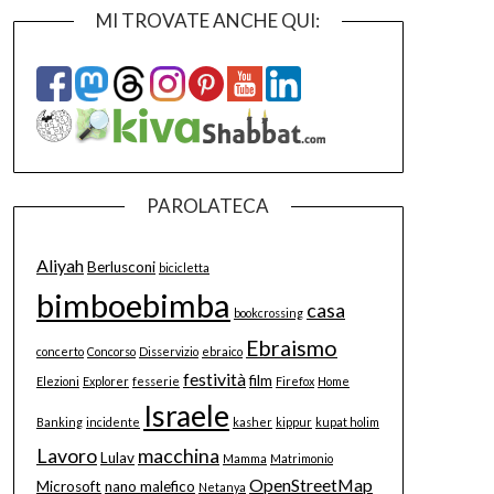
MI TROVATE ANCHE QUI:
PAROLATECA
Aliyah
Berlusconi
bicicletta
bimboebimba
casa
bookcrossing
Ebraismo
concerto
Concorso
Disservizio
ebraico
festività
film
Elezioni
Explorer
fesserie
Firefox
Home
Israele
Banking
incidente
kasher
kippur
kupat holim
Lavoro
macchina
Lulav
Mamma
Matrimonio
OpenStreetMap
Microsoft
nano malefico
Netanya