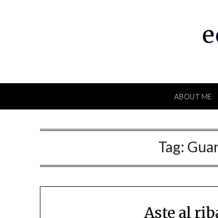
Skip
to
e
content
ABOUT ME
Tag:
Guar
Aste al ri