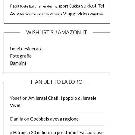
sukkot
Tel
Papà
sport
Sukka
Poste Italiane
rendering
Aviv
Viaggi
video
terrorismo
vacanza
Venezia
Windows
WISHLIST SU AMAZON.IT
i miei desiderata
Fotografia
Bambini
HAN DETTO LA LORO
Yosef
on
Am Israel Chai! Il popolo di Israele
Vive!
Danila
on
Goebbels aveva ragione
» Hai mica 20 milioni da prestarmi? Faccio Cose