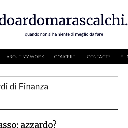
doardomarascalchi.
quando non si ha niente di meglio da fare
ABOUT MY WORK
CONCERTI
CONTACTS
FI
di di Finanza
basso: azzardo?