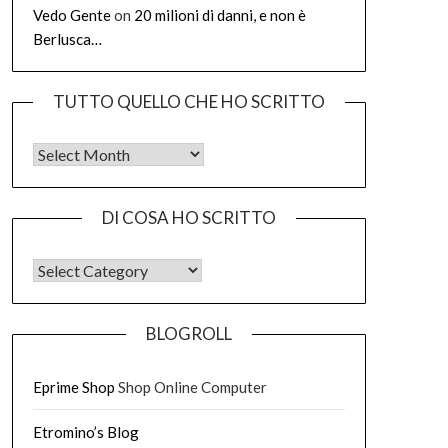
Vedo Gente
on
20 milioni di danni, e non è
Berlusca…
TUTTO QUELLO CHE HO SCRITTO
Tutto quello che ho scritto
DI COSA HO SCRITTO
DI COSA HO SCRITTO
BLOGROLL
Eprime Shop
Shop Online Computer
Etromino’s Blog