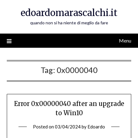
Skip
edoardomarascalchi.it
to
content
quando non si ha niente di meglio da fare
Menu
Tag:
0x0000040
Error 0x00000040 after an upgrade
to Win10
Posted on
03/04/2024
by
Edoardo