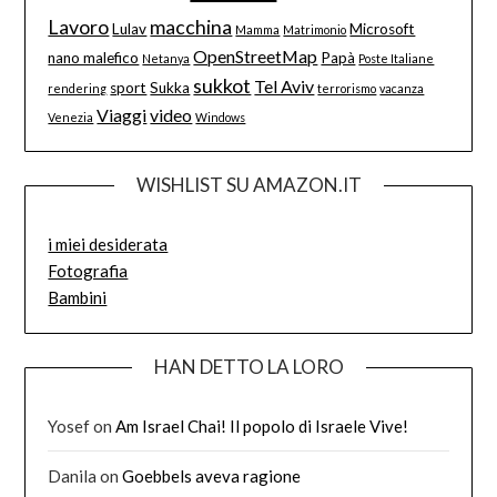
Lavoro
macchina
Lulav
Microsoft
Mamma
Matrimonio
OpenStreetMap
nano malefico
Papà
Netanya
Poste Italiane
sukkot
Tel Aviv
sport
Sukka
rendering
terrorismo
vacanza
Viaggi
video
Venezia
Windows
WISHLIST SU AMAZON.IT
i miei desiderata
Fotografia
Bambini
HAN DETTO LA LORO
Yosef
on
Am Israel Chai! Il popolo di Israele Vive!
Danila
on
Goebbels aveva ragione