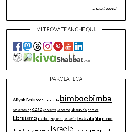
… (next quote)
MI TROVATE ANCHE QUI:
PAROLATECA
bimboebimba
Aliyah
Berlusconi
bicicletta
casa
bookcrossing
concerto
Concorso
Disservizio
ebraico
Ebraismo
festività
film
Elezioni
Explorer
fesserie
Firefox
Israele
Home Banking
incidente
kasher
kippur
kupat holim